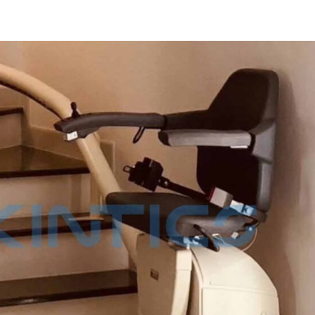
Home
About Us
Products
Solar Panel
Contact Us
Down