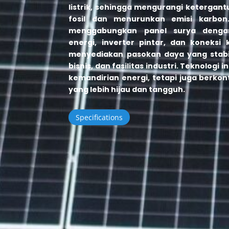
listrik, sehingga mengurangi ketergan
fosil dan menurunkan emisi karbon. 
menggabungkan panel surya denga
energi, inverter pintar, dan koneksi k
menyediakan pasokan daya yang stabi
bisnis, dan fasilitas industri. Teknologi
kemandirian energi, tetapi juga berko
yang lebih hijau dan tangguh.
Specifications