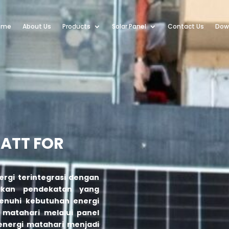
ome
About Us
Products
Solar Panel
Contact Us
Dow
ATT FOR
ergi terintegrasi dengan
an pendekatan yang
enuhi kebutuhan energi
matahari melalui panel
 energi matahari menjadi