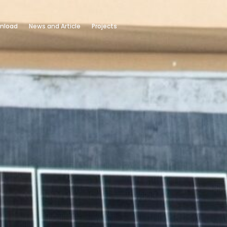
nload
News and Article
Projects