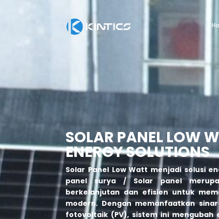
H
SOLAR PANEL LOW W
ENERGY SOLUTIONS
Solar Panel Low Watt menjadi solusi en
panel surya /
Solar panel
merupak
berkelanjutan dan efisien untuk mem
modern. Dengan memanfaatkan sinar 
fotovoltaik (PV), sistem ini mengubah