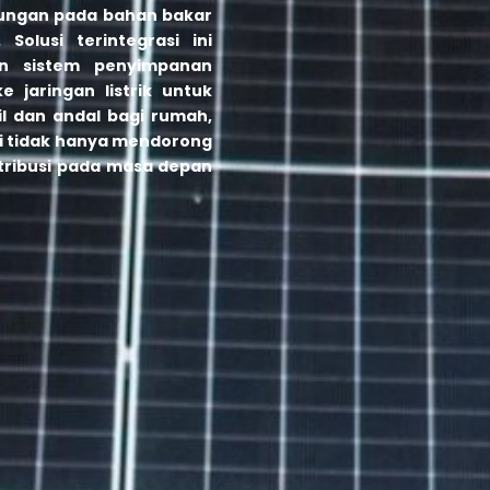
tungan pada bahan bakar
Solusi terintegrasi ini
n sistem penyimpanan
e jaringan listrik untuk
l dan andal bagi rumah,
 ini tidak hanya mendorong
ntribusi pada masa depan